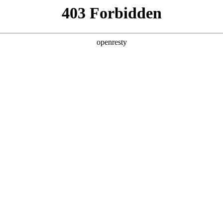
牌天地
预约品鉴
验，感受z6mg人生就是博汽车的驾乘动力，我们将根据
，以便更好为您提供试驾服务，信息提交成功后，服务中心
动与您联系！
1.选择您要驾驶的车型
全新一代 瑞虎9
瑞虎9X