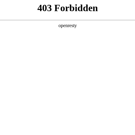
牌天地
全新一代 瑞虎9
瑞虎9X