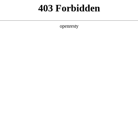
牌天地
经销商查询
全新一代 瑞虎9
瑞虎9X